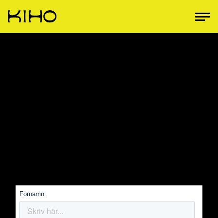
Begär en offert
Fyll i vår offertförfrågan så får du en offert från våra
experter. Vi går igenom dina behov och kontaktar dig
snart.
* markerade fält är obligatoriska